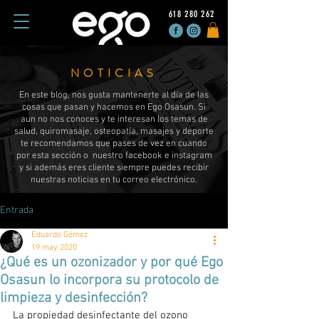
618 280 262
NOTICIAS
En este blog, nos gusta mantenerte al día de las
cosas que pasan y hacemos en Ego Osasun. Si
aun no nos conoces y te interesan los temas de
salud, quiromasaje, osteopatía, masajes y deporte
te recomendamos que pases de vez en cuando
por esta sección o nuestro facebook e instagram
y si además eres cliente siempre puedes recibir
nuestras noticias en tu correo electrónico.
Entrada
Eduardo Gómez
19 may 2020
¿Qué es un ozonizador y por qué Ego
Osasun lo incorpora su protocolo de
limpieza y desinfección?
La propiedad desinfectante del ozono 