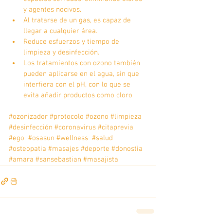
y agentes nocivos.
Al tratarse de un gas, es capaz de 
llegar a cualquier área.
Reduce esfuerzos y tiempo de 
limpieza y desinfección.
Los tratamientos con ozono también 
pueden aplicarse en el agua, sin que 
interfiera con el pH, con lo que se 
evita añadir productos como cloro
#ozonizador
#protocolo
#ozono
#limpieza
#desinfección
#coronavirus
#citaprevia
#ego
#osasun
#wellness
#salud
#osteopatia
#masajes
#deporte
#donostia
#amara
#sansebastian
#masajista