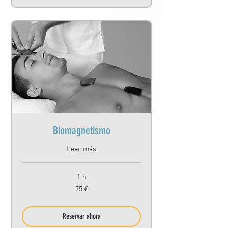
Biomagnetismo
Leer más
1 h
75
75 €
euros
Reservar ahora