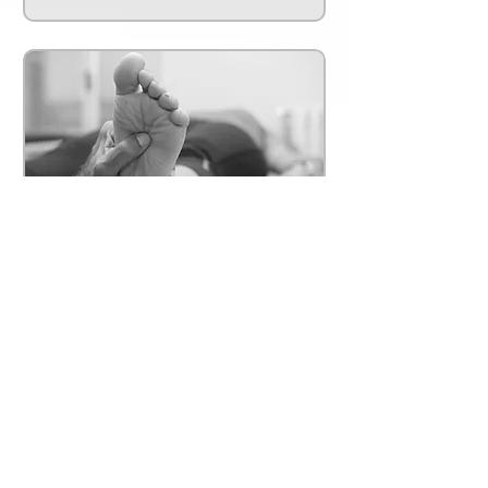
Reflexología Podal
Leer más
1 h
70
70 €
euros
Reservar ahora