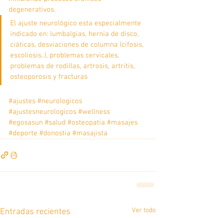
degenerativos.
El ajuste neurológico esta especialmente 
indicado en: lumbalgias, hernia de disco, 
ciáticas, desviaciones de columna (cifosis, 
escoliosis..), problemas cervicales, 
problemas de rodillas, artrosis, artritis, 
osteoporosis y fracturas
#ajustes
#neurologicos
#ajustesneurologicos
#wellness
#egosasun
#salud
#osteopatia
#masajes
#deporte
#donostia
#masajista
Ver todo
Entradas recientes