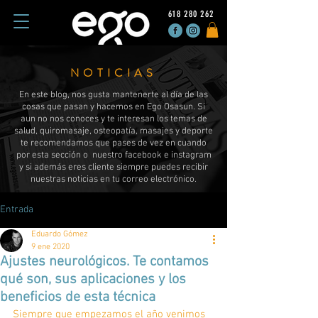
618 280 262
NOTICIAS
En este blog, nos gusta mantenerte al día de las
cosas que pasan y hacemos en Ego Osasun. Si
aun no nos conoces y te interesan los temas de
salud, quiromasaje, osteopatía, masajes y deporte
te recomendamos que pases de vez en cuando
por esta sección o nuestro facebook e instagram
y si además eres cliente siempre puedes recibir
nuestras noticias en tu correo electrónico.
Entrada
Eduardo Gómez
9 ene 2020
Ajustes neurológicos. Te contamos
qué son, sus aplicaciones y los
beneficios de esta técnica
Siempre que empezamos el año venimos 