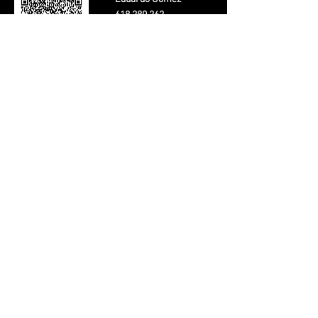
Eduardo Gómez
618 280 262
egosasun@icloud.com
EDUARDO GÓMEZ VARGAS, como