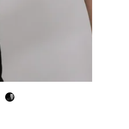
Eduardo Gómez
29 ene
¡Ya la tenemos aquí! Revolucionamos