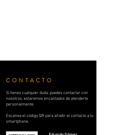
nuestros tratamientos en Ego Osasun con
la nueva tecnología Winback
En Ego Osasun siempre estamos buscando lo mejor para vuestro
bienestar. Nos hace muchísima ilusión contaros que acabamos de
incorporar a nuestro centro en la Plaza Azkoitia 7 la tecnología más
avanzada del momento: la nueva Winback . No es solo una máquina
más; es una tecnología revolucionaria en el mundo del masaje y la
salud. Hemos decidido traerla a Donostia porque nos permite dar un
salto de calidad en vuestros tratamientos, llegando a tejidos donde las
manos solas a ve
CONTACTO
Si tienes cualquier duda, puedes contactar con
nosotros, estaremos encantados de atenderte
personalmente.
Escanea el código QR para añadir el contacto a tu
smartphone.