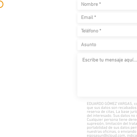
O
tactar
 de
contacto a
mez
cloud.com
EDUARDO GÓMEZ VARGAS, como
que sus datos son recabados c
reserva de citas. La base jur
del interesado. Sus datos no 
Cualquier persona tiene derech
supresión, limitación del tra
portabilidad de sus datos per
nuestras oficinas, o enviando
egosasun@icloud.com, indica