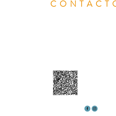
CONTACT
Si tienes cualquier duda, puedes con
con nosotros, estaremos encantados
atenderte personalmente.
Escanea el código QR para añadir el 
tu smartphone.
Eduardo Gó
618 280 262
egosasun@i