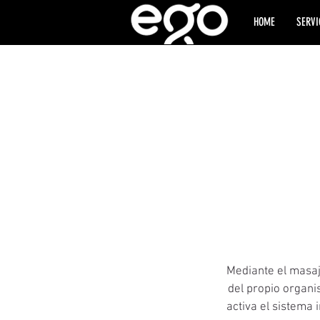
HOME
SERVI
Mediante el masaj
del propio organis
activa el sistema i