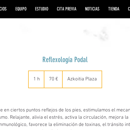
CIOS
EQUIPO
ESTUDIO
CITA PREVIA
NOTICIAS
TIENDA
C
Reflexología Podal
70
euros
1 h
1
70 €
Azkoitia Plaza
Descripción del servicio
e en ciertos puntos reflejos de los pies, estimulamos el meca
mo. Relajante, alivia el estrés, activa la circulación, mejora la
nmunológico, favorece la eliminación de toxinas, el tránsito int