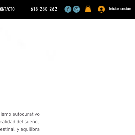
618 280 262
ONTACTO
Iniciar sesión
nismo autocurativo
 calidad del sueño,
estinal, y equilibra