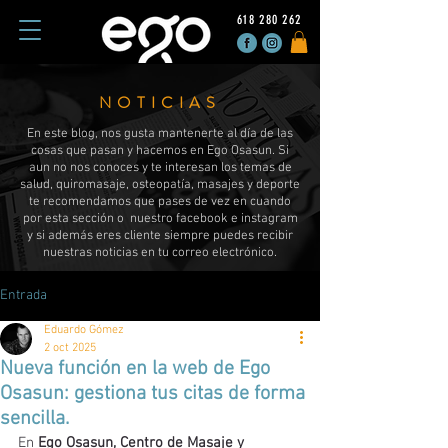
618 280 262
NOTICIAS
En este blog, nos gusta mantenerte al día de las
cosas que pasan y hacemos en Ego Osasun. Si
aun no nos conoces y te interesan los temas de
salud, quiromasaje, osteopatía, masajes y deporte
te recomendamos que pases de vez en cuando
por esta sección o nuestro facebook e instagram
y si además eres cliente siempre puedes recibir
nuestras noticias en tu correo electrónico.
Entrada
Eduardo Gómez
2 oct 2025
Nueva función en la web de Ego
Osasun: gestiona tus citas de forma
sencilla.
En 
Ego Osasun, Centro de Masaje y 